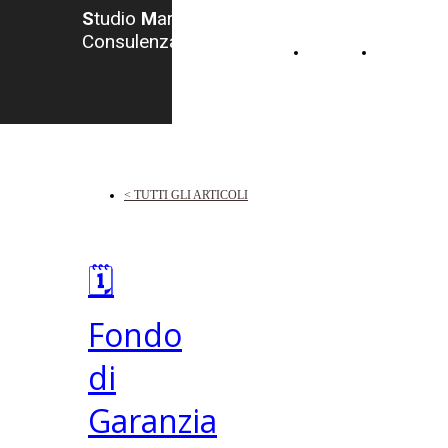
S
tudio
M
arzocchi -
Consulenza del Lavoro
HOME
CONTATTI
< TUTTI GLI ARTICOLI
🗓️
Fondo
di
Garanzia