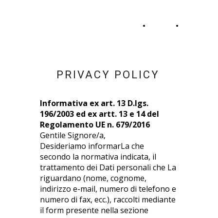
S
tudio
M
arzocchi -
Consulenza del Lavoro
HOME
CONTATTI
PRIVACY POLICY
Informativa ex art. 13 D.lgs.
196/2003 ed ex artt. 13 e 14 del
Regolamento UE n. 679/2016
Gentile Signore/a,
Desideriamo informarLa che
secondo la normativa indicata, il
trattamento dei Dati personali che La
riguardano (nome, cognome,
indirizzo e-mail, numero di telefono e
numero di fax, ecc.), raccolti mediante
il form presente nella sezione