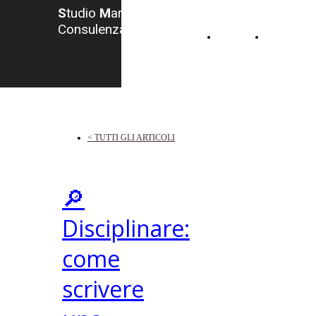
S
tudio
M
arzocchi -
Consulenza del Lavoro
HOME
CONTATTI
< TUTTI GLI ARTICOLI
🔎
Disciplinare:
come
scrivere