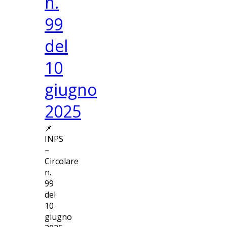
n.
99
del
10
giugno
2025
📌
INPS
–
Circolare
n.
99
del
10
giugno