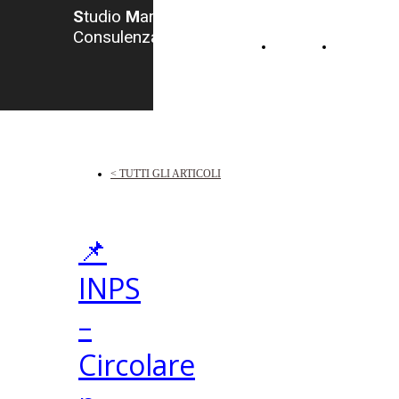
S
tudio
M
arzocchi -
Consulenza del Lavoro
HOME
CONTATTI
< TUTTI GLI ARTICOLI
📌
INPS
–
Circolare