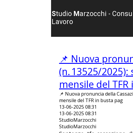
S
tudio
M
arzocchi - Consu
Lavoro
📌 Nuova pronun
(n. 13525/2025): 
mensile del TFR 
📌 Nuova pronuncia della Cassazio
mensile del TFR in busta pag
13-06-2025 08:31
13-06-2025 08:31
StudioMarzocchi
StudioMarzocchi