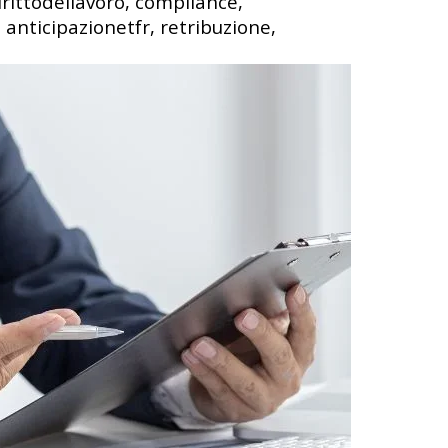
irittodellavoro, compliance,
 anticipazionetfr, retribuzione,