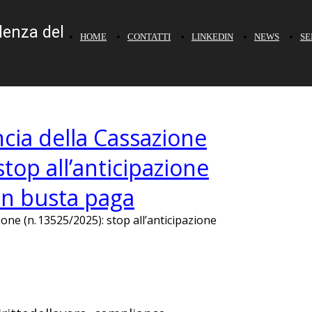
lenza del
HOME
CONTATTI
LINKEDIN
NEWS
SE
cia della Cassazione
stop all’anticipazione
in busta paga
ne (n. 13525/2025): stop all’anticipazione