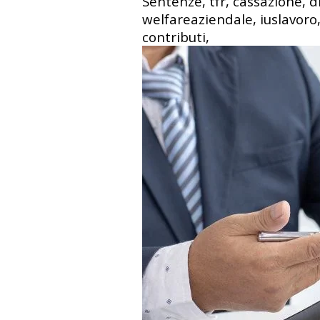
Sentenze, tfr, cassazione, d
welfareaziendale, iuslavoro,
contributi,