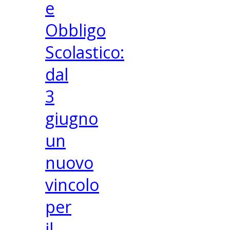
e
Obbligo
Scolastico:
dal
3
giugno
un
nuovo
vincolo
per
il