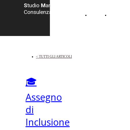
S
tudio
M
arzocchi -
Consulenza del Lavoro
HOME
CONTATTI
< TUTTI GLI ARTICOLI
🎓
Assegno
di
Inclusione