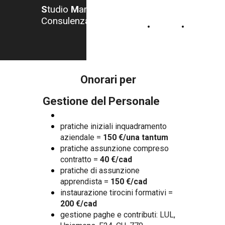
S
tudio
M
arzocchi -
Consulenza del Lavoro
HOME
CONTATTI
Onorari per
Gestione del Personale
pratiche iniziali inquadramento
aziendale =
150 €/una tantum
pratiche assunzione compreso
contratto =
40 €/cad
pratiche di assunzione
apprendista =
150 €/cad
instaurazione tirocini formativi =
200 €/cad
gestione paghe e contributi: LUL,