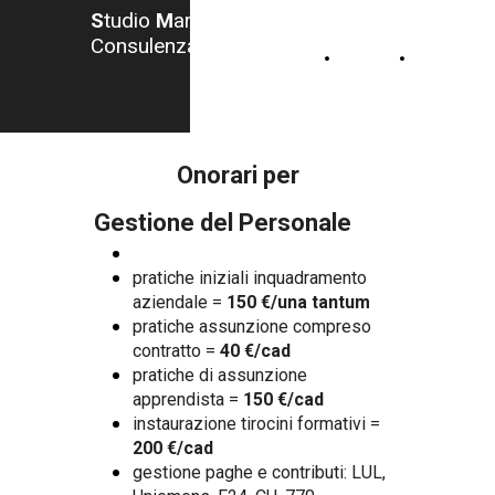
S
tudio
M
arzocchi -
Consulenza del Lavoro
HOME
CONTATTI
Onorari per
Gestione del Personale
pratiche iniziali inquadramento
aziendale =
150 €/una tantum
pratiche assunzione compreso
contratto =
40 €/cad
pratiche di assunzione
apprendista =
150 €/cad
instaurazione tirocini formativi =
200 €/cad
gestione paghe e contributi: LUL,