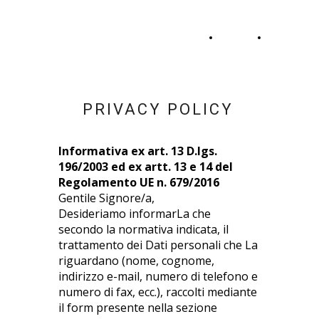
S
tudio
M
arzocchi -
Consulenza del Lavoro
HOME
CONTATTI
PRIVACY POLICY
Informativa ex art. 13 D.lgs.
196/2003 ed ex artt. 13 e 14 del
Regolamento UE n. 679/2016
Gentile Signore/a,
Desideriamo informarLa che
secondo la normativa indicata, il
trattamento dei Dati personali che La
riguardano (nome, cognome,
indirizzo e-mail, numero di telefono e
numero di fax, ecc.), raccolti mediante
il form presente nella sezione